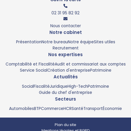
02 31 95 82 92
Nous contacter
Notre cabinet
Présentation
Notre bureau
Notre équipe
Sites utiles
Recrutement
Nos expertises
Comptabilité et Fiscalité
Audit et commissariat aux comptes
Service Social
Création d'entreprise
Patrimoine
Actualités
Social
Fiscalité
Juridique
High-Tech
Patrimoine
Guide du chef d'entreprise
02 31 95 82 92
Secteurs
Automobiles
BTP
Commerce
HCR
Santé
Transport
Économie
Facebook
Plan du site
Chatbot
Mentions légales et RGPD