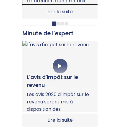
d'obtention d'un prêt doit
centres 
iers
être respectée à la lettre.
atteint 2
nt
Lire la suite
Ainsi, un acquéreur a été
tonnes d
sanctionné en justice pour
57 % de p
s
avoir demandé à sa banque
évaluatio
er
Minute de l'expert
un taux inférieur à celui
mentionné dans la
urs
promesse, faisant échouer
la transaction.
L'avis d'impôt sur le
revenu
Les avis 2026 d'impôt sur le
revenu seront mis à
disposition des
contribuables au cours de
Lire la suite
l'été.