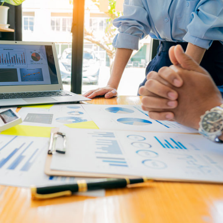
Outre-mer : le
recrutement de
travailleurs étranger
facilité
Le gouvernement vient 