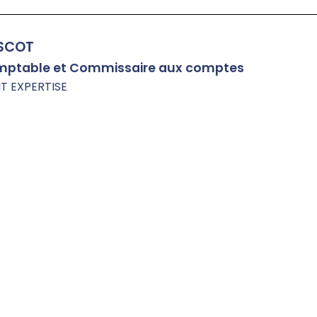
publier les listes des mét
en tension qui permette
aux employeurs des
ESCOT
Lire la suite
départements et région
mptable et Commissaire aux comptes
d'outre-mer d'embauch
T EXPERTISE
plus facilement et plus
rapidement des travaille
étrangers.