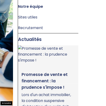
Notre équipe
Sites utiles
Recrutement
Actualités
Promesse de vente et
Centres
financement : la
des émi
s
prudence s'impose !
forte h
Lors d'un achat immobilier,
Une réce
la condition suspensive
que les é
de
ArLawKa