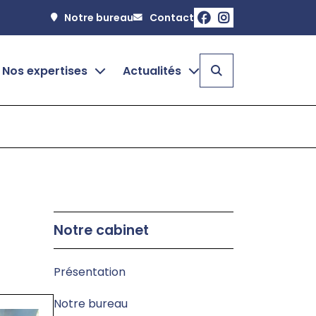
Notre bureau
Contact
Nos expertises
Actualités
Comptabilité et Fiscalité
Actualités
Audit et commissariat aux comptes
M'informer sur mon secteur
Service Social
Guide du chef d'entreprise
Création d'entreprise
Échéanciers
Notre cabinet
Patrimoine
Simulateurs
Présentation
Notre bureau