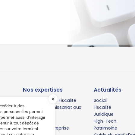
Nos expertises
Actualités
Comptabilité et Fiscalité
Social
accéder à des
Audit et commissariat aux
Fiscalité
ées personnelles permet
comptes
Juridique
 permet aussi d’interagir
Service Social
High-Tech
entir à tout dépôt de
Création d'entreprise
Patrimoine
s sur votre terminal.
ent sur notre site.