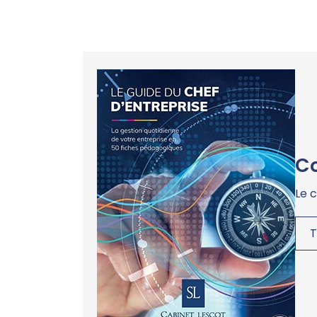
Co
Le 
T