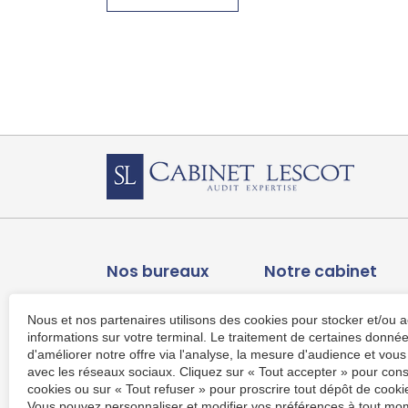
Nos bureaux
Notre cabinet
Bureau de Caen
Présentation
Nous et nos partenaires utilisons des cookies pour stocker et/ou 
86 Boulevard Dunois
Notre bureau
informations sur votre terminal. Le traitement de certaines donn
Bâtiment L'Acropole
Notre équipe
d'améliorer notre offre via l'analyse, la mesure d'audience et vous
14000 Caen
Sites utiles
avec les réseaux sociaux. Cliquez sur « Tout accepter » pour cons
Ouvrir la carte
Recrutement
cookies ou sur « Tout refuser » pour proscrire tout dépôt de cookie
Vous pouvez personnaliser et modifier vos préférences à tout mom